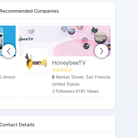
Recommended Companies
HoneybeeTV
Market Street, San Francisco, CA,
United States
3 Followers 6181 Views
Contact Details