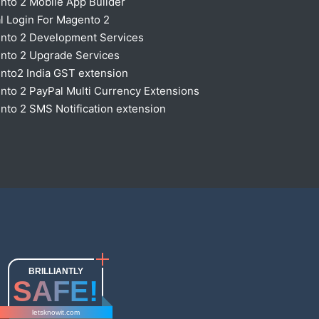
nto 2 Mobile App Builder
l Login For Magento 2
nto 2 Development Services
nto 2 Upgrade Services
nto2 India GST extension
to 2 PayPal Multi Currency Extensions
to 2 SMS Notification extension
BRILLIANTLY
SAFE!
letsknowit.com