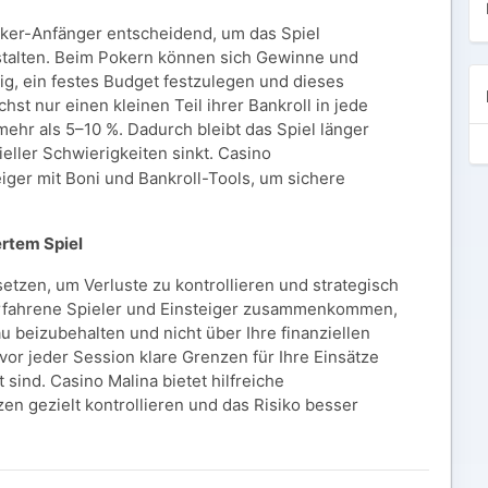
ker-Anfänger entscheidend, um das Spiel
stalten. Beim Pokern können sich Gewinne und
tig, ein festes Budget festzulegen und dieses
chst nur einen kleinen Teil ihrer Bankroll in jede
mehr als 5–10 %. Dadurch bleibt das Spiel länger
eller Schwierigkeiten sinkt. Casino
iger mit Boni und Bankroll-Tools, um sichere
ertem Spiel
 setzen, um Verluste zu kontrollieren und strategisch
erfahrene Spieler und Einsteiger zusammenkommen,
eau beizubehalten und nicht über Ihre finanziellen
or jeder Session klare Grenzen für Ihre Einsätze
sind. Casino Malina bietet hilfreiche
zen gezielt kontrollieren und das Risiko besser