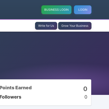
BUSINESS LOGIN
LOGIN
Write for Us
Grow Your Business
Points Earned
0
Followers
0