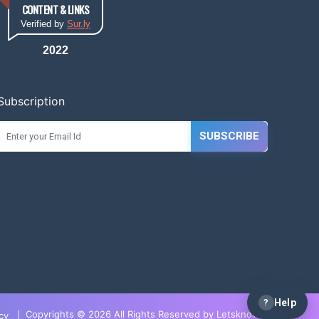
CONTENT & LINKS
Verified by
Sur.ly
2022
Subscription
SUBSCRIBE
?
Help
Copyrights © 2026 All Rights Reserved by LetsknowIT
cy
|