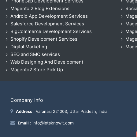
PhoneGap Development Services
Mage
Magento 2 Blog Extensions
Socia
Android App Development Services
Mage
Salesforce Development Services
Mage
BigCommerce Development Services
Mage
Shopify Development Services
Magen
Digital Marketing
Magen
SEO and SMO services
Web Designing And Development
Magento2 Store Pick Up
Company Info
Address
: Varanasi 221003, Uttar Pradesh, India
info@letsknowit.com
Email
: